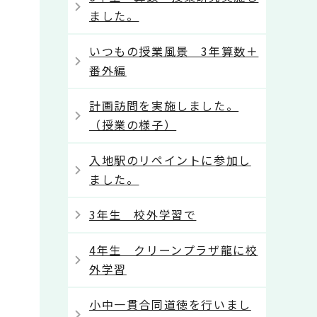
ました。
いつもの授業風景 3年算数＋
番外編
計画訪問を実施しました。
（授業の様子）
入地駅のリペイントに参加し
ました。
3年生 校外学習で
4年生 クリーンプラザ龍に校
外学習
小中一貫合同道徳を行いまし