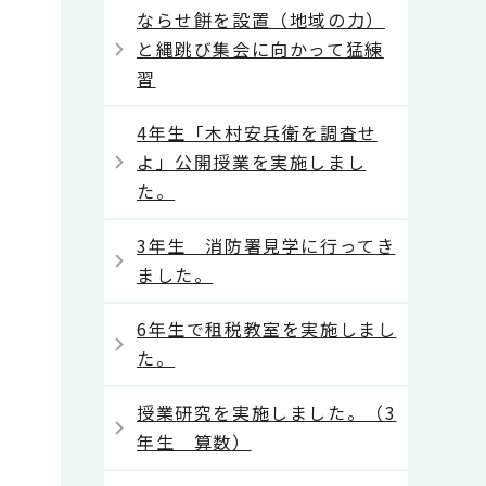
ならせ餅を設置（地域の力）
と縄跳び集会に向かって猛練
習
4年生「木村安兵衛を調査せ
よ」公開授業を実施しまし
た。
3年生 消防署見学に行ってき
ました。
6年生で租税教室を実施しまし
た。
授業研究を実施しました。（3
年生 算数）