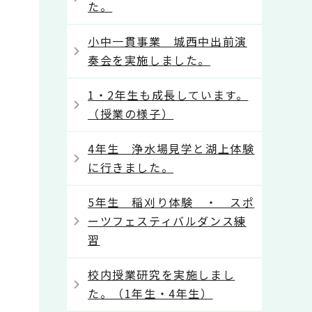
た。
小中一貫事業 城西中出前演
奏会を実施しました。
1・2年生も成長しています。
（授業の様子）
4年生 浄水場見学と湖上体験
に行きました。
5年生 稲刈り体験 ・ スポ
ーツフェスティバルダンス練
習
校内授業研究を実施しまし
た。（1年生・4年生）