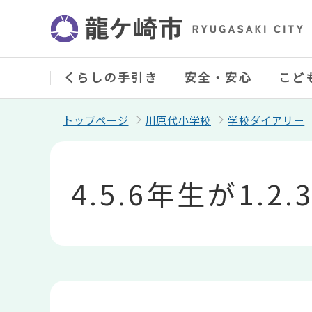
こ
の
ペ
ー
ジ
の
くらしの手引き
安全・安心
こど
先
頭
で
トップページ
川原代小学校
学校ダイアリー
す
本
文
こ
4.5.6年生が1
こ
か
ら