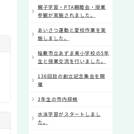
親子学習・PTA親睦会・授業
参観が実施されました。
あいさつ運動と愛校作業を実
施しました。
稲敷市立あずま東小学校の5年
生と授業交流を行いました。
136回目の創立記念集会を開
催
3年生の市内探検
水泳学習がスタートしまし
た。