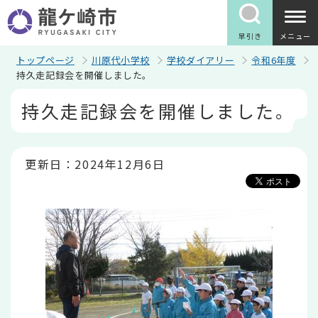
こ
の
ペ
早引き
メニュー
ー
ジ
トップページ
川原代小学校
学校ダイアリー
令和6年度
の
持久走記録会を開催しました。
先
本
頭
持久走記録会を開催しました。
文
で
こ
す
こ
か
ら
更新日：2024年12月6日