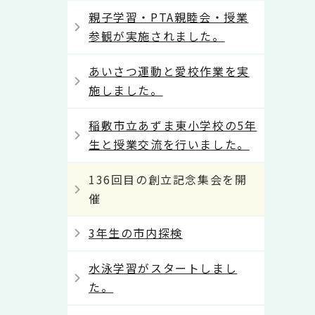
親子学習・PTA親睦会・授業
参観が実施されました。
あいさつ運動と愛校作業を実
施しました。
稲敷市立あずま東小学校の5年
生と授業交流を行いました。
136回目の創立記念集会を開
催
3年生の市内探検
水泳学習がスタートしまし
た。