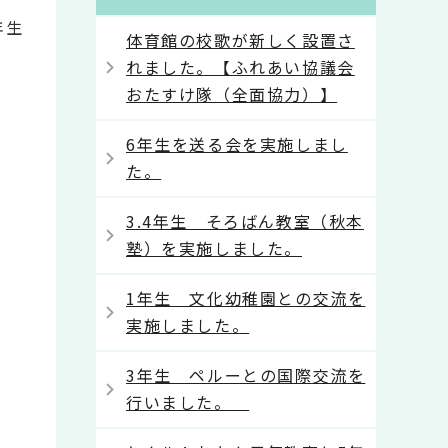
年生
体育館の校歌が新しく設置さ
れました。【ふれあい協議会
おたすけ隊（全面協力）】
6年生を送る会を実施しまし
た。
3.4年生 そろばん教室（秋本
塾）を実施しました。
1年生 文化幼稚園との交流を
実施しました。
3年生 ペルーとの国際交流を
行いました。