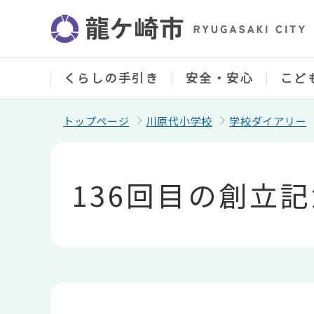
こ
の
ペ
ー
ジ
の
くらしの手引き
安全・安心
こど
先
頭
で
トップページ
川原代小学校
学校ダイアリー
す
本
文
こ
136回目の創立
こ
か
ら