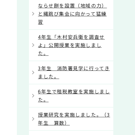
ならせ餅を設置（地域の力）
と縄跳び集会に向かって猛練
習
4年生「木村安兵衛を調査せ
よ」公開授業を実施しまし
た。
3年生 消防署見学に行ってき
ました。
6年生で租税教室を実施しまし
た。
授業研究を実施しました。（3
年生 算数）