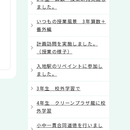
ました。
いつもの授業風景 3年算数＋
番外編
計画訪問を実施しました。
（授業の様子）
入地駅のリペイントに参加し
ました。
3年生 校外学習で
4年生 クリーンプラザ龍に校
外学習
小中一貫合同道徳を行いまし