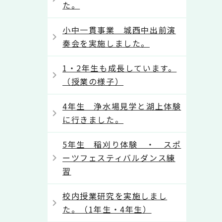
た。
小中一貫事業 城西中出前演
奏会を実施しました。
1・2年生も成長しています。
（授業の様子）
4年生 浄水場見学と湖上体験
に行きました。
5年生 稲刈り体験 ・ スポ
ーツフェスティバルダンス練
習
校内授業研究を実施しまし
た。（1年生・4年生）