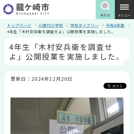
こ
の
ペ
早引き
メニュー
ー
ジ
トップページ
川原代小学校
学校ダイアリー
令和6年度
の
4年生「木村安兵衛を調査せよ」公開授業を実施しました。
先
本
頭
4年生「木村安兵衛を調査せ
文
で
こ
す
よ」公開授業を実施しました。
こ
か
ら
更新日：2024年12月20日