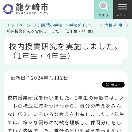
こ
の
ペ
早引き
メニュー
ー
ジ
トップページ
川原代小学校
学校ダイアリー
令和6年度
の
校内授業研究を実施しました。（1年生・4年生）
先
本
頭
校内授業研究を実施しました。
文
で
こ
す
（1年生・4年生）
こ
か
ら
更新日：2024年7月12日
校内授業研究を行いました。1年生の算数では、ノ
ートの構成に気をつけながら、自分の考えをみん
なに伝え、いろいろな考えを共有しました。4年生
では、様々な図形の特徴を理解し、仲間分けをし
ていく内容でした。自分の思いや考えを伝えなが