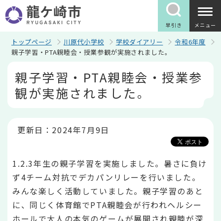
こ
の
ペ
早引き
メニュー
ー
ジ
トップページ
川原代小学校
学校ダイアリー
令和6年度
の
親子学習・PTA親睦会・授業参観が実施されました。
先
本
頭
親子学習・PTA親睦会・授業参
文
で
こ
す
観が実施されました。
こ
か
ら
更新日：2024年7月9日
1.2.3年生の親子学習を実施しました。暑さに負け
ず4チーム対抗でデカパンリレーを行いました。
みんな楽しく活動していました。親子学習のあと
に、同じく体育館でPTA親睦会が行われヘルシー
ホールで大人の本気のゲームが展開され親睦が深