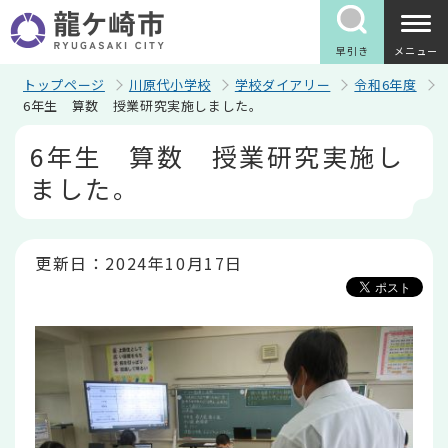
こ
の
ペ
早引き
メニュー
ー
ジ
トップページ
川原代小学校
学校ダイアリー
令和6年度
の
6年生 算数 授業研究実施しました。
先
本
頭
6年生 算数 授業研究実施し
文
で
こ
す
ました。
こ
か
ら
更新日：2024年10月17日