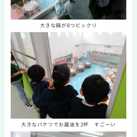
大きな鍋が8つビックリ
大きなバケツでお醤油を2杯 すごーい