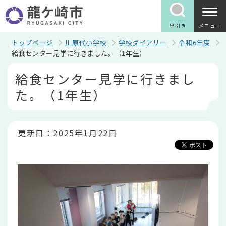
こ
の
ペ
早引き
メニュー
ー
ジ
トップページ
川原代小学校
学校ダイアリー
令和6年度
の
給食センター見学に行きました。（1年生）
先
本
頭
給食センター見学に行きまし
文
で
こ
す
た。（1年生）
こ
か
ら
更新日：2025年1月22日