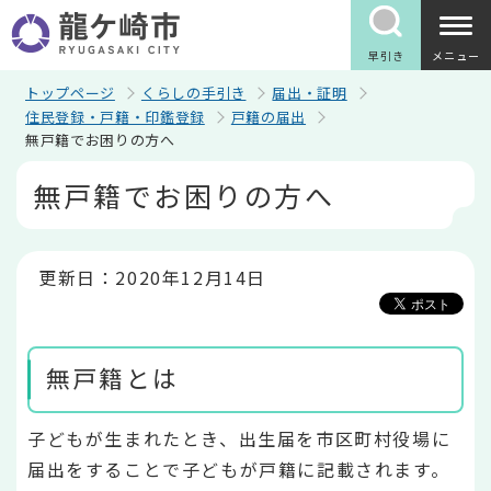
こ
の
ペ
早引き
メニュー
ー
ジ
トップページ
くらしの手引き
届出・証明
の
住民登録・戸籍・印鑑登録
戸籍の届出
先
無戸籍でお困りの方へ
頭
で
本
無戸籍でお困りの方へ
す
文
こ
こ
か
ら
更新日：2020年12月14日
無戸籍とは
子どもが生まれたとき、出生届を市区町村役場に
届出をすることで子どもが戸籍に記載されます。