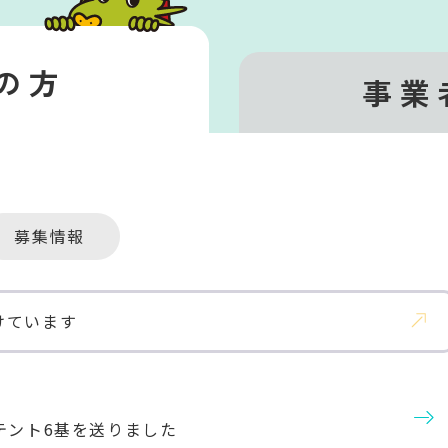
の方
事業
募集情報
けています
テント6基を送りました