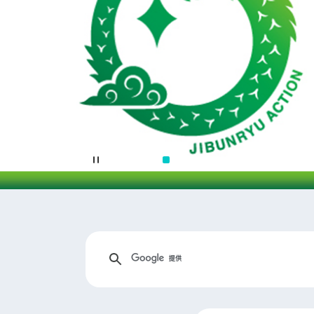
キ
ー
ワ