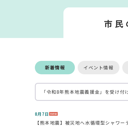
市民
市
民
の
新着情報
イベント情報
方
新
「令和8年熊本地震義援金」を受け付
着
情
報
8月7日
【熊本地震】被災地へ水循環型シャワー