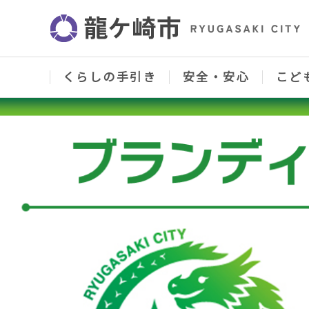
こ
の
ペ
ー
ジ
の
くらしの手引き
安全・安心
こど
先
頭
本
で
文
す
こ
こ
か
ら