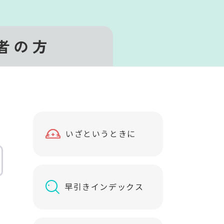
者の方
お
役
いざというときに
立
ち
リ
早引きインデックス
ン
ク