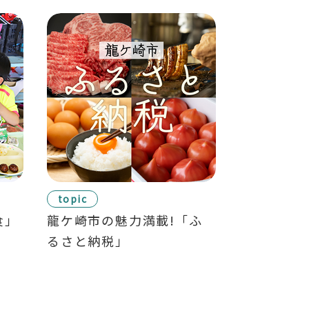
topic
topic
食」
龍ケ崎市の魅力満載!「ふ
龍ケ崎ガイド
るさと納税」
ve Ryu
はこちら